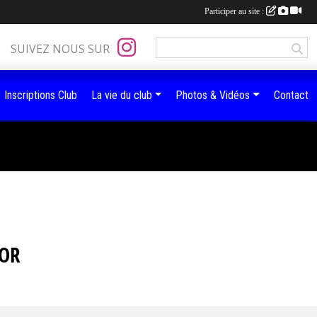
Participer au site :
SUIVEZ NOUS SUR
Inscriptions Club
La vie du club
Photos & Vidéos
Contact
OOR