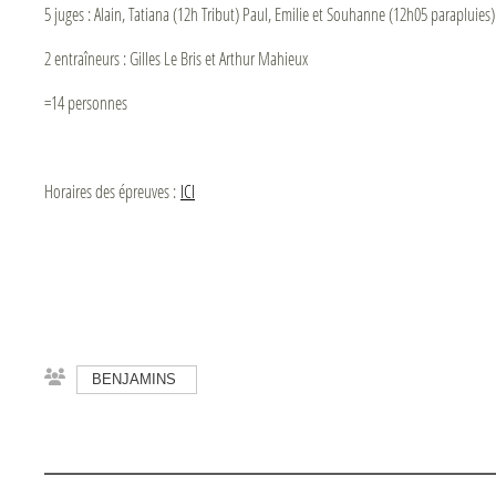
5 juges : Alain, Tatiana (12h Tribut) Paul, Emilie et Souhanne (12h05 parapluies)
2 entraîneurs : Gilles Le Bris et Arthur Mahieux
=14 personnes
Horaires des épreuves :
ICI
BENJAMINS