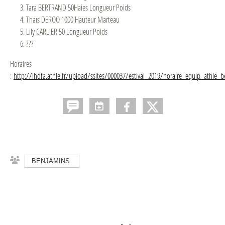
Tara BERTRAND 50Haies Longueur Poids
Thaïs DEROO 1000 Hauteur Marteau
Lily CARLIER 50 Longueur Poids
???
Horaires
:
http://lhdfa.athle.fr/upload/ssites/000037/estival_2019/horaire_equip_athle
BENJAMINS