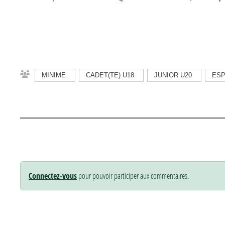
MINIME
CADET(TE) U18
JUNIOR U20
ESP
Connectez-vous
pour pouvoir participer aux commentaires.