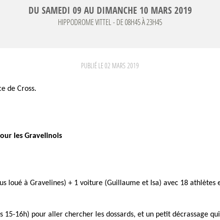
DU
SAMEDI
09
AU
DIMANCHE
10
MARS
2019
HIPPODROME
VITTEL
- DE 08H45 À 23H45
PUBLIÉ LE
02 MARS 2019
ce de Cross.
our les Gravelinois
loué à Gravelines) + 1 voiture (Guillaume et Isa) avec 18 athlètes e
s 15-16h) pour aller chercher les dossards, et un petit décrassage q