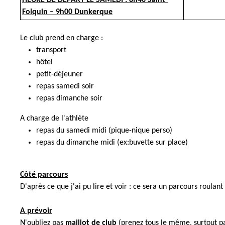
HEURE DE DEPART LE SAMEDI : 8h40 Saint-
Folquin – 9h00 Dunkerque
Le club prend en charge :
transport
hôtel
petit-déjeuner
repas samedi soir
repas dimanche soir
A charge de l'athlète
repas du samedi midi (pique-nique perso)
repas du dimanche midi (ex:buvette sur place)
Côté parcours
D'après ce que j'ai pu lire et voir : ce sera un parcours roulan
A prévoir
N'oubliez pas
maillot de club
(prenez tous le même, surtout p