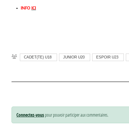
INFO
ICI
CADET(TE) U18
JUNIOR U20
ESPOIR U23
Connectez-vous
pour pouvoir participer aux commentaires.