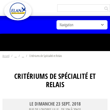
Panneau de gestion des cookies
Accueil
Critériums de Spécialité et Relais
CRITÉRIUMS DE SPÉCIALITÉ ET
RELAIS
LE
DIMANCHE
23
SEPT.
2018
RUE DE LONDRES
LILLE
- DE 10H À 20H15