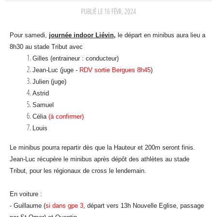
PUBLIÉ LE
16 FÉVR. 2024
Pour samedi,
journée indoor Liévin,
le départ en minibus aura lieu a
8h30 au stade Tribut avec
Gilles (entraineur : conducteur)
Jean-Luc (juge -
RDV sortie Bergues 8h45
)
Julien (juge)
Astrid
Samuel
Célia
(à confirmer)
Louis
Le minibus pourra repartir dès que la Hauteur et 200m seront finis.
Jean-Luc récupère le minibus après dépôt des athlètes au stade
Tribut, pour les régionaux de cross le lendemain.
En voiture :
- Guillaume (
si dans gpe 3
, départ vers 13h Nouvelle Eglise, passage