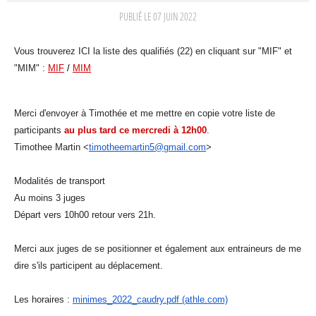
PUBLIÉ LE
07 JUIN 2022
Vous trouverez ICI la liste des qualifiés (22) en cliquant sur "MIF" et
"MIM" :
MIF
/
MIM
Merci d'envoyer à Timothée et me mettre en copie votre liste de
participants
au plus tard ce mercredi à 12h00
.
Timothee Martin <
timotheemartin5@gmail.com
>
Modalités de transport
Au moins 3 juges
Départ vers 10h00 retour vers 21h.
Merci aux juges de se positionner et également aux entraineurs de me
dire s'ils participent au déplacement.
Les horaires :
minimes_2022_caudry.pdf (athle.com)