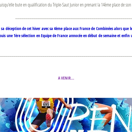
 puisqu'elle bute en qualification du Triple-Saut Junior en prenant la 14ème place de s
________________________________________________________
a déception de cet hiver avec sa 4ème place aux France de Combinées alors que le po
uis une 1ère sélection en Equipe de France annocée en début de semaine et enfin u
________________________________________________________________
A VENIR...