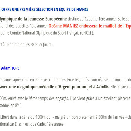
S'OFFRE UNE PREMIÈRE SÉLECTION EN ÉQUIPE DE FRANCE
Olympique de la Jeunesse Européenne
destiné au Cadet.te 1ère année. Belle surp
ational des Cadettes 1ère année,
Océane MANIEZ endossera le maillot de l'Eq
e par le Comité National Olympique du Sport Français (CNOSF).
à l'Heptathlon les 28 et 29 Juillet.
e, Adam TOP5
maines après celui en épreuves combinées. En effet, après avoir réalisé un concours de
r avec une magnifique médaille d'Argent pour un jet à 42m06.
Elle parvient
00m. Arrivé avec le 9ème temps des engagés, il parvient grâce à un excellent placem
sonnel en 8'46.
-Libert dans la série du 1500m qui - malgré un bon placement à 300m de l'arrivée - ch
ional car Elias n'est que Cadet 1ère année.