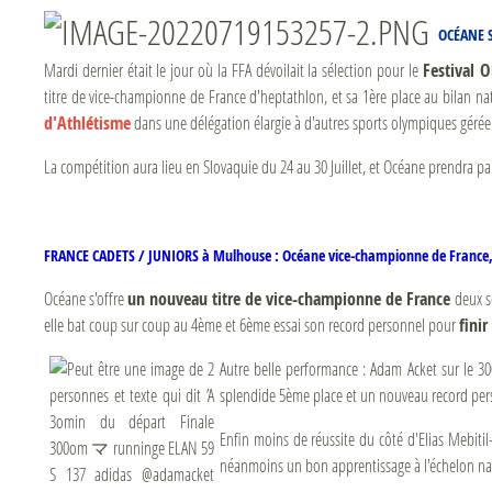
OCÉANE 
Mardi dernier était le jour où la FFA dévoilait la sélection pour le
Festival 
titre de vice-championne de France d'heptathlon, et sa 1ère place au bilan n
d'Athlétisme
dans une délégation élargie à d'autres sports olympiques géré
La compétition aura lieu en Slovaquie du 24 au 30 Juillet, et Océane prendra part 
FRANCE CADETS / JUNIORS à Mulhouse : Océane vice-championne de Franc
Océane s'offre
un nouveau titre de vice-championne de France
deux se
elle bat coup sur coup au 4ème et 6ème essai son record personnel pour
fini
Autre belle performance : Adam Acket sur le 30
splendide 5ème place et un nouveau record per
Enfin moins de réussite du côté d'Elias Mebitil
néanmoins un bon apprentissage à l'échelon nat